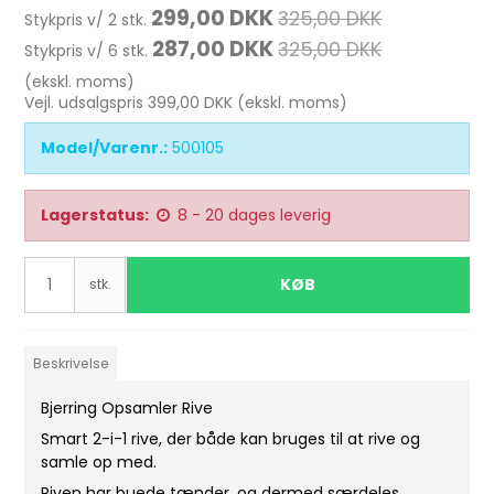
299,00 DKK
325,00 DKK
Stykpris v/ 2 stk.
287,00 DKK
325,00 DKK
Stykpris v/ 6 stk.
(ekskl. moms)
Vejl. udsalgspris 399,00 DKK
(ekskl. moms)
Model/Varenr.:
500105
Lagerstatus:
8 - 20 dages leverig
KØB
stk.
Beskrivelse
Bjerring Opsamler Rive
Smart 2-i-1 rive, der både kan bruges til at rive og
samle op med.
Riven har buede tænder, og dermed særdeles