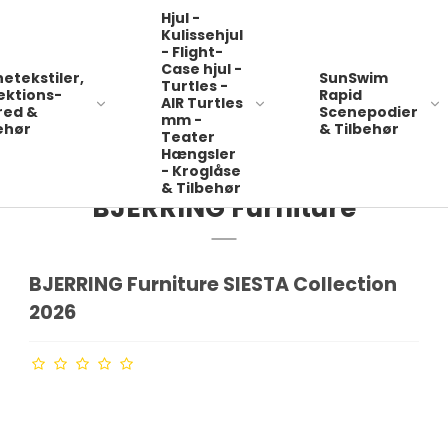
Hjul -
Kulissehjul
- Flight-
Case hjul -
etekstiler,
SunSwim
Turtles -
ektions-
Rapid
BJERRING Sales
AIR Turtles
Åbningstider
red &
Scenepodier
mm -
Hjemmeside & Øvrige produkter
Mandag til Torsdag 8 - 16 - F
ehør
& Tilbehør
Teater
Hængsler
- Kroglåse
& Tilbehør
BJERRING Furniture
BJERRING Actors
Shadows Theater Sæt -
Manuel Mobil System
BJERRING Furniture SIESTA Collection
 -
2026