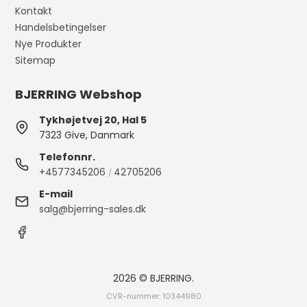
Kontakt
Handelsbetingelser
Nye Produkter
Sitemap
BJERRING Webshop
Tykhøjetvej 20, Hal 5
7323 Give, Danmark
Telefonnr.
+4577345206
42705206
/
E-mail
salg@bjerring-sales.dk
2026 © BJERRING.
CVR-nummer: 10344980