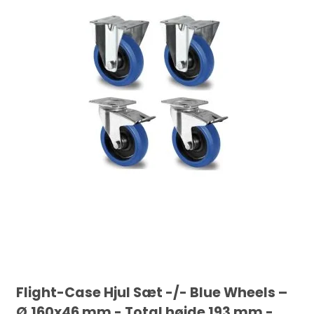
Flight-Case Hjul Sæt -/- Blue Wheels –
Ø.160x46 mm - Total højde 193 mm -